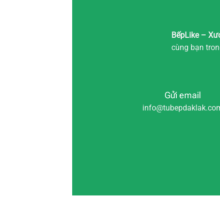
BếpLike – Xư
cùng bạn trong
Gửi email
info@tubepdaklak.co