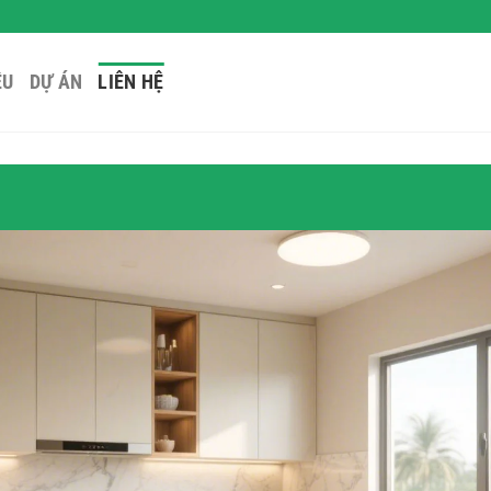
ỆU
DỰ ÁN
LIÊN HỆ