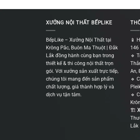
XƯỞNG NỘI THẤT BẾPLIKE
THÔ
BếpLike – Xưởng Nội Thất tại
📱 H
Krông Pắc, Buôn Ma Thuột | Đắk
146 
Lắk đồng hành cùng bạn trong
🔹 T
thiết kế & thi công nội thất trọn
Thắn
gói. Với xưởng sản xuất trực tiếp,
An, 
chúng tôi mang đến sản phẩm
🔹 C
chất lượng, giá thành hợp lý và
Plei
dịch vụ tận tâm.
🔹 C
Krôn
🏗
X
Thưở
Lắk