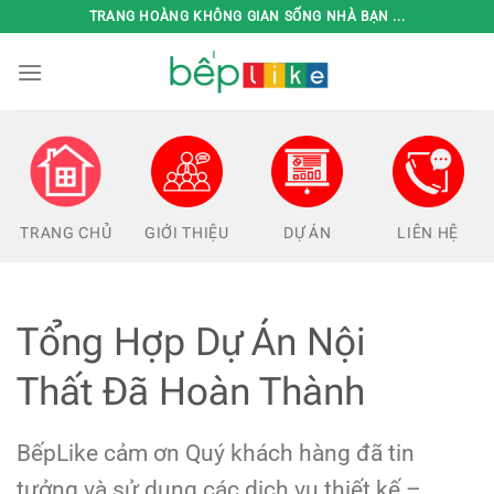
Bỏ
TRANG HOÀNG KHÔNG GIAN SỐNG NHÀ BẠN ...
qua
nội
dung
TRANG CHỦ
GIỚI THIỆU
DỰ ÁN
LIÊN HỆ
Tổng Hợp Dự Án Nội
Thất Đã Hoàn Thành
BếpLike cảm ơn Quý khách hàng đã tin
tưởng và sử dụng các dịch vụ thiết kế –