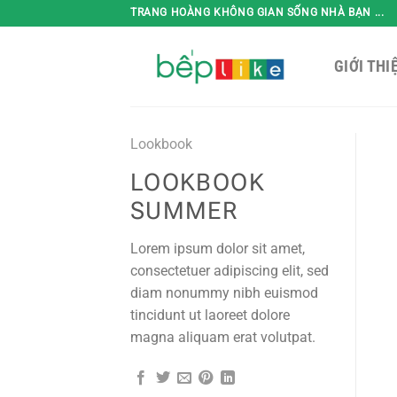
Bỏ
TRANG HOÀNG KHÔNG GIAN SỐNG NHÀ BẠN ...
qua
nội
GIỚI THI
dung
Lookbook
LOOKBOOK
SUMMER
Lorem ipsum dolor sit amet,
consectetuer adipiscing elit, sed
diam nonummy nibh euismod
tincidunt ut laoreet dolore
magna aliquam erat volutpat.