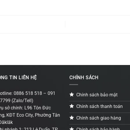
NG TIN LIÊN HỆ
CHÍNH SÁCH
otline: 0886 518 518 – 091
Chính sách bảo mật
7799 (Zalo/Tell)
Chính sách thanh toán
rụ sở chính: L96 Tôn Đức
g, KĐT Eco City, Phường Tân
Chính sách giao hàng
Đăklăk
Chính sách bảo hành
hi nhánh 1: 213 Lê Duẩn, TP.