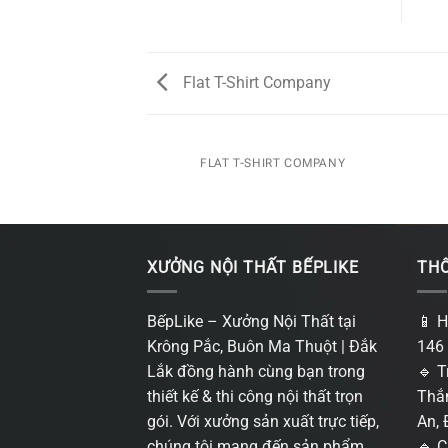
Flat T-Shirt Company
FLAT T-SHIRT COMPANY
XƯỞNG NỘI THẤT BẾPLIKE
THÔ
BếpLike – Xưởng Nội Thất tại
📱 H
Krông Pắc, Buôn Ma Thuột | Đắk
146 
Lắk đồng hành cùng bạn trong
🔹 T
thiết kế & thi công nội thất trọn
Thắn
gói. Với xưởng sản xuất trực tiếp,
An, 
chúng tôi mang đến sản phẩm
🔹 C