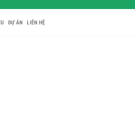
ỆU
DỰ ÁN
LIÊN HỆ